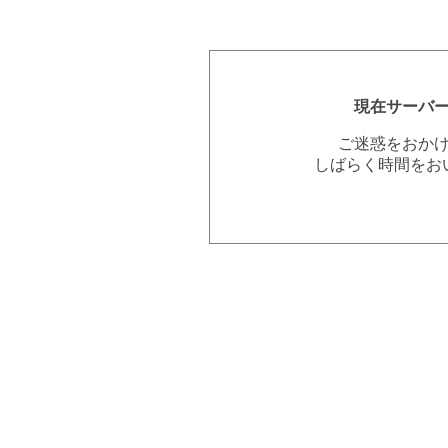
現在サーバ
ご迷惑をおか
しばらく時間をお