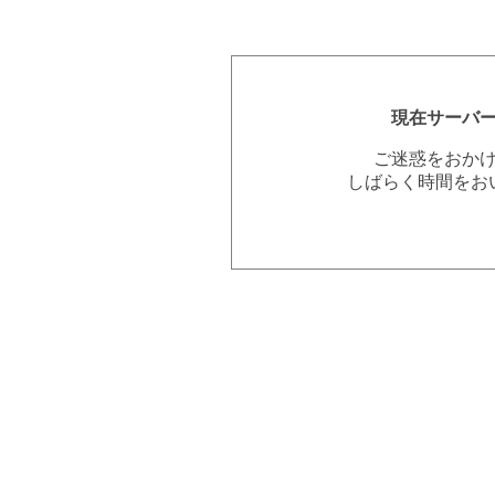
現在サーバ
ご迷惑をおか
しばらく時間をお