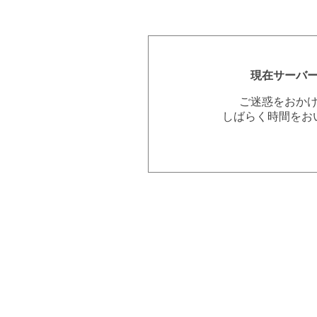
現在サーバ
ご迷惑をおか
しばらく時間をお