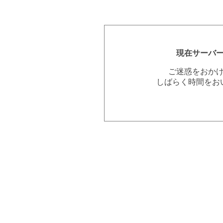
現在サーバ
ご迷惑をおか
しばらく時間をお