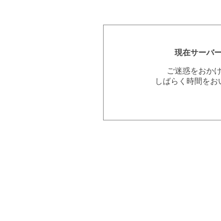
現在サーバ
ご迷惑をおか
しばらく時間をお