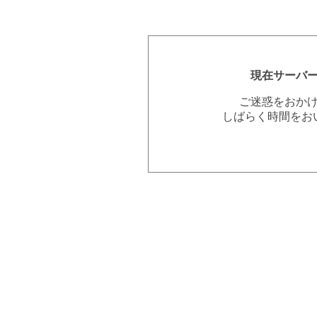
現在サーバ
ご迷惑をおか
しばらく時間をお