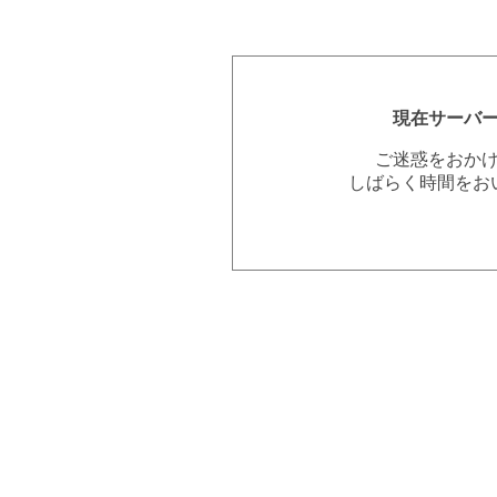
現在サーバ
ご迷惑をおか
しばらく時間をお