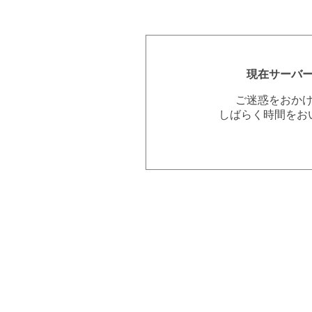
現在サーバ
ご迷惑をおか
しばらく時間をお