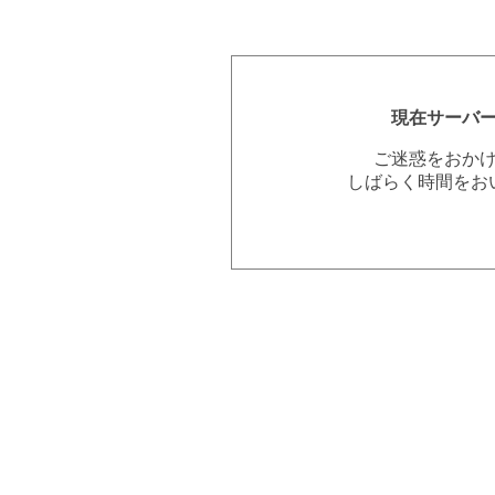
現在サーバ
ご迷惑をおか
しばらく時間をお