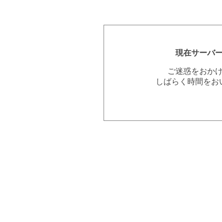
現在サーバ
ご迷惑をおか
しばらく時間をお