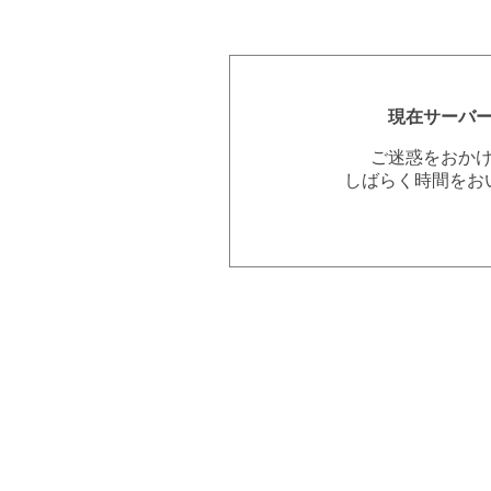
現在サーバ
ご迷惑をおか
しばらく時間をお