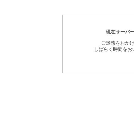
現在サーバ
ご迷惑をおか
しばらく時間をお