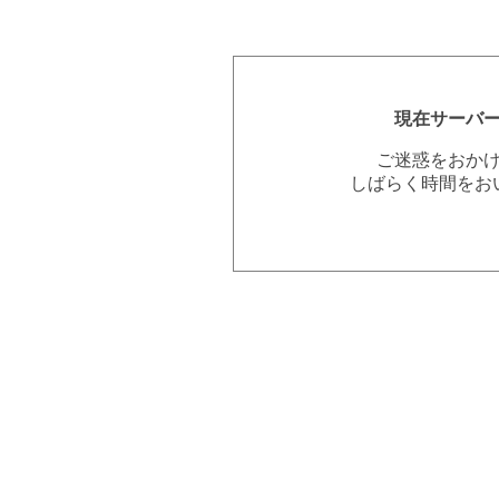
現在サーバ
ご迷惑をおか
しばらく時間をお