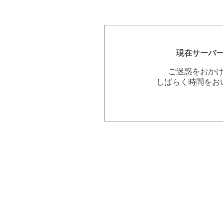
現在サーバ
ご迷惑をおか
しばらく時間をお