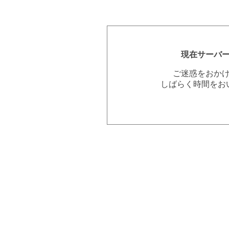
現在サーバ
ご迷惑をおか
しばらく時間をお