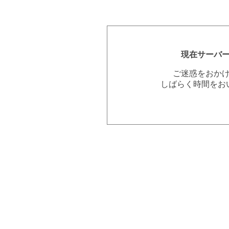
現在サーバ
ご迷惑をおか
しばらく時間をお