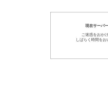
現在サーバ
ご迷惑をおか
しばらく時間をお