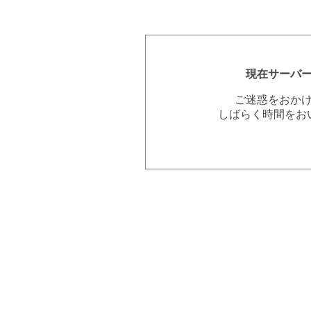
現在サーバ
ご迷惑をおか
しばらく時間をお