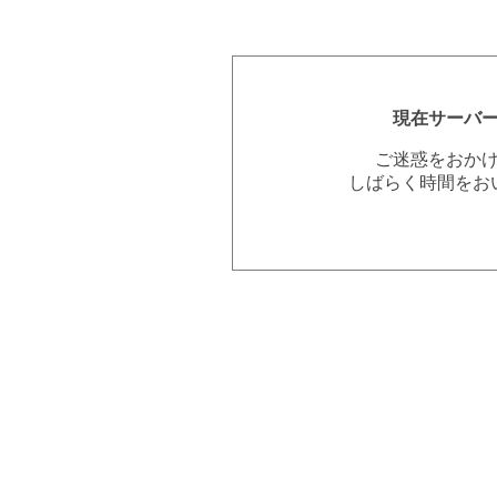
現在サーバ
ご迷惑をおか
しばらく時間をお