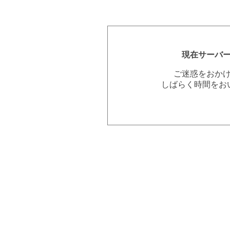
現在サーバ
ご迷惑をおか
しばらく時間をお