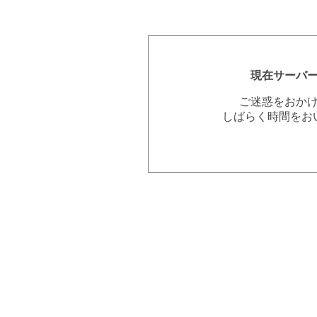
現在サーバ
ご迷惑をおか
しばらく時間をお