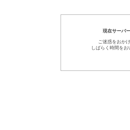
現在サーバ
ご迷惑をおか
しばらく時間をお