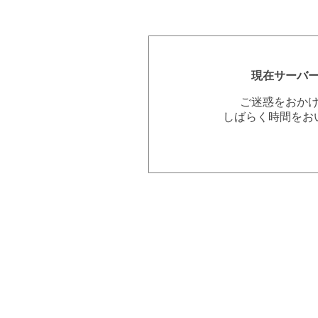
現在サーバ
ご迷惑をおか
しばらく時間をお