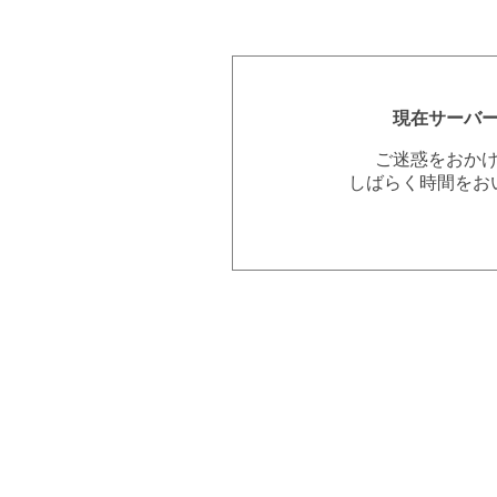
現在サーバ
ご迷惑をおか
しばらく時間をお