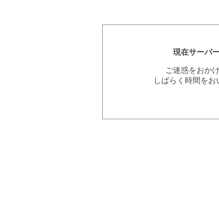
現在サーバ
ご迷惑をおか
しばらく時間をお