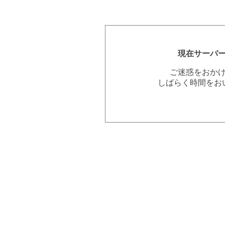
現在サーバ
ご迷惑をおか
しばらく時間をお