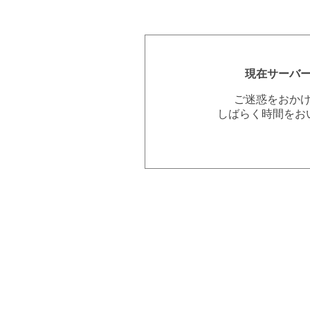
現在サーバ
ご迷惑をおか
しばらく時間をお