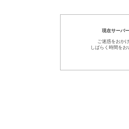
現在サーバ
ご迷惑をおか
しばらく時間をお