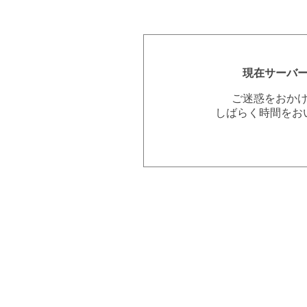
現在サーバ
ご迷惑をおか
しばらく時間をお