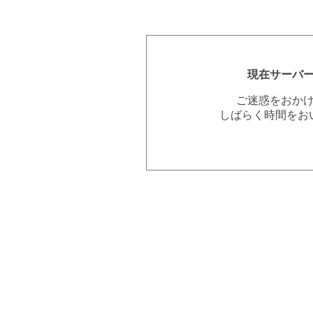
現在サーバ
ご迷惑をおか
しばらく時間をお