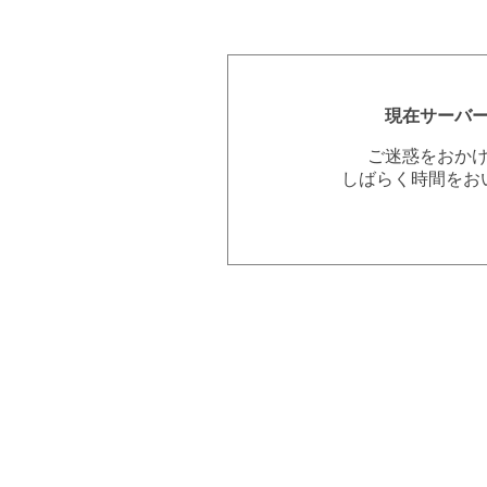
現在サーバ
ご迷惑をおか
しばらく時間をお