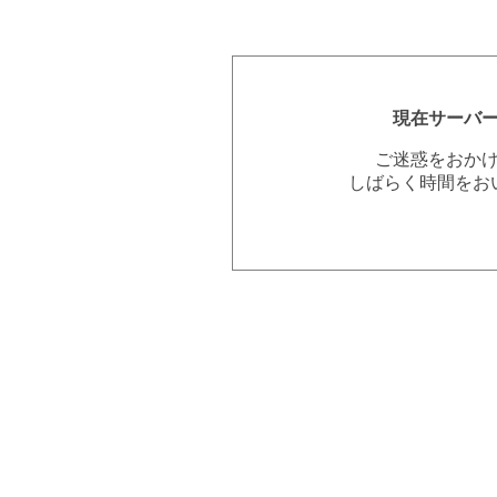
現在サーバ
ご迷惑をおか
しばらく時間をお