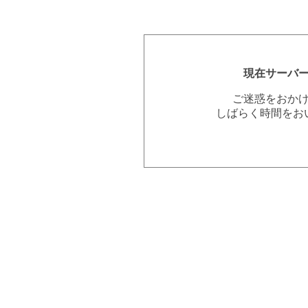
現在サーバ
ご迷惑をおか
しばらく時間をお