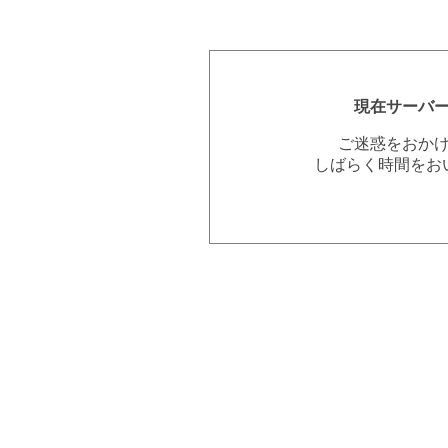
現在サーバ
ご迷惑をおか
しばらく時間をお