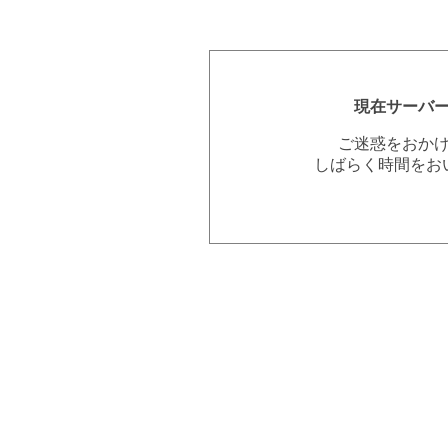
現在サーバ
ご迷惑をおか
しばらく時間をお