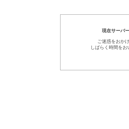
現在サーバ
ご迷惑をおか
しばらく時間をお