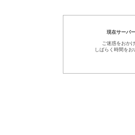
現在サーバ
ご迷惑をおか
しばらく時間をお