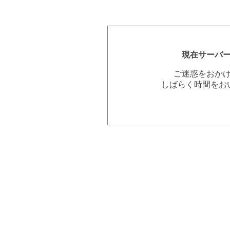
現在サーバ
ご迷惑をおか
しばらく時間をお