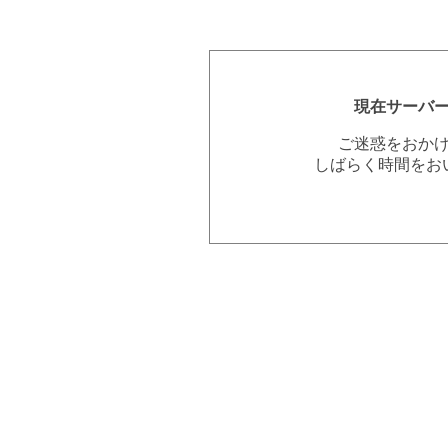
現在サーバ
ご迷惑をおか
しばらく時間をお