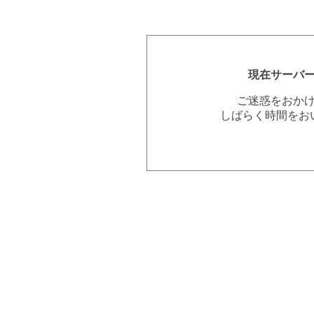
現在サーバ
ご迷惑をおか
しばらく時間をお