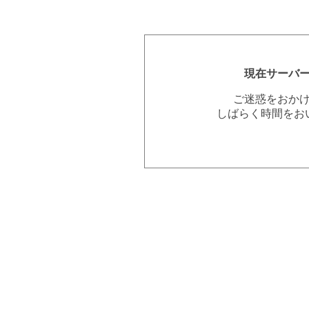
現在サーバ
ご迷惑をおか
しばらく時間をお