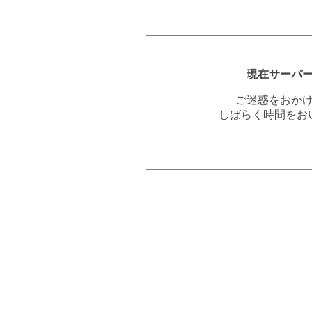
現在サーバ
ご迷惑をおか
しばらく時間をお