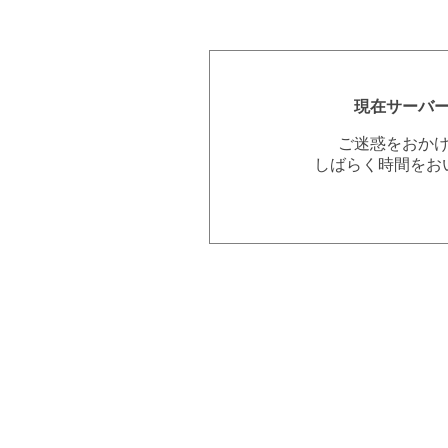
現在サーバ
ご迷惑をおか
しばらく時間をお