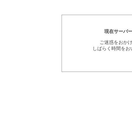
現在サーバ
ご迷惑をおか
しばらく時間をお