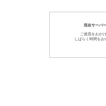
現在サーバ
ご迷惑をおか
しばらく時間をお