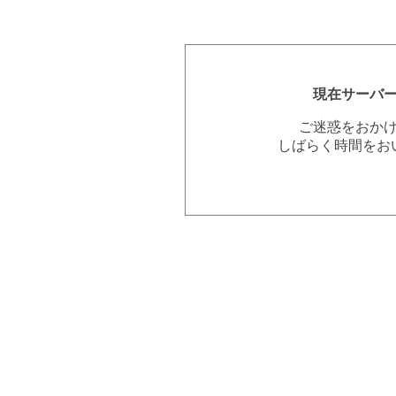
現在サーバ
ご迷惑をおか
しばらく時間をお