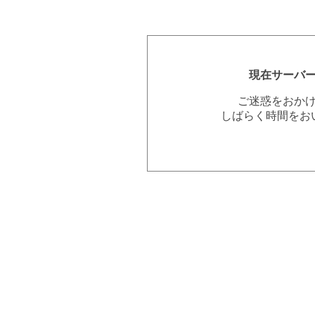
現在サーバ
ご迷惑をおか
しばらく時間をお