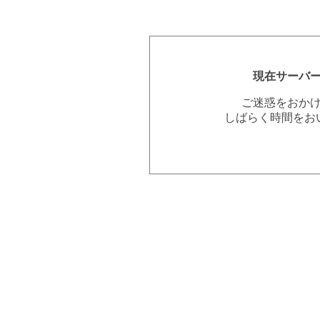
現在サーバ
ご迷惑をおか
しばらく時間をお