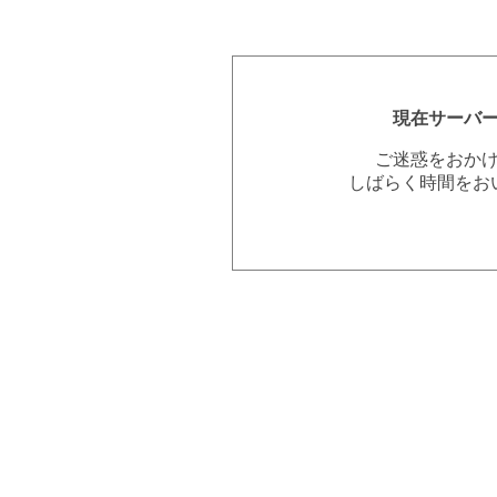
現在サーバ
ご迷惑をおか
しばらく時間をお