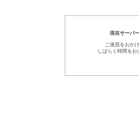
現在サーバ
ご迷惑をおか
しばらく時間をお